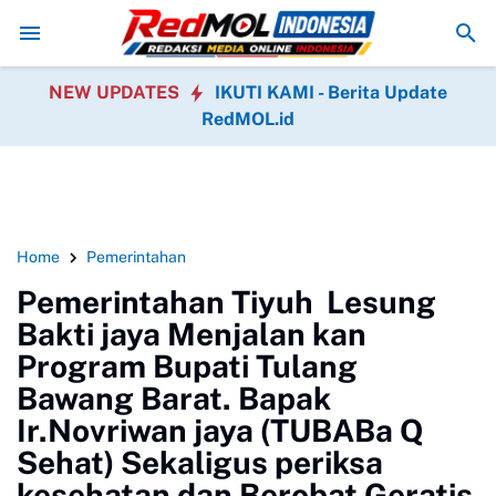
asan Paling Banyak Diusut
Istri Bupati Pemalang Turut Dibawa KPK k
NEW UPDATES
IKUTI KAMI - Berita Update
RedMOL.id
Home
Pemerintahan
Pemerintahan Tiyuh Lesung
Bakti jaya Menjalan kan
Program Bupati Tulang
Bawang Barat. Bapak
Ir.Novriwan jaya (TUBABa Q
Sehat) Sekaligus periksa
kesehatan dan Berobat Geratis