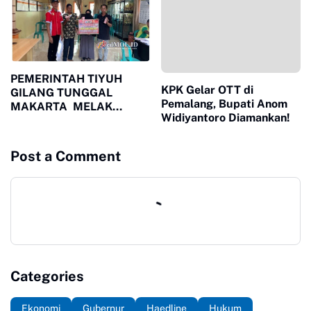
salah satu rumah warga di
Kemiling Raya Menggal
setan
PEMERINTAH TIYUH
KPK Gelar OTT di
GILANG TUNGGAL
Pemalang, Bupati Anom
MAKARTA MELAK
Widiyantoro Diamankan!
SANAKAN PEMBAGIAN
BANTUAN( BLT DD)
TAHAP SATU TAHUN
Post a Comment
2026 PADA HARI (JUMAT
12/06/2026)
Categories
Ekonomi
Gubernur
Haedline
Hukum