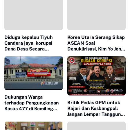
Diduga kepalou Tiyuh
Korea Utara Serang Sikap
Candera jaya korupsi
ASEAN Soal
Dana Desa Secara
Denuklirisasi, Kim Yo Jong:
Berjamah 2024-2025
Jangan Jadi 'Corong
Perlu Klarifikasi,
Bayaran' Amerika Serikat
Dukungan Warga
Kritik Pedas GPM untuk
terhadap Pengungkapan
Kajari dan Kesbangpol:
Kasus 477 di Kemiling
Jangan Lempar Tanggung
Raya, Menggala Selatan
Jawab Kasus Hibah Rp5,2
Ketangkap tangan pada
Miliar
hari 19./juli/(00). 2026 di