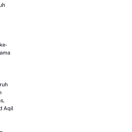
uh
ke-
lama
ruh
h
s,
d Aqil