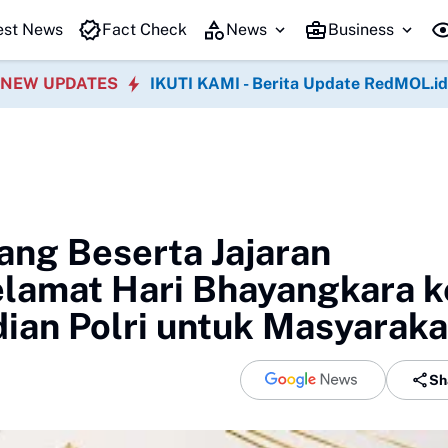
ing OTT KPK Sepanjang 2026, Dugaan Pemerasan Paling Banyak Diusut
est News
Fact Check
News
Business
NEW UPDATES
IKUTI KAMI - Berita Update RedMOL.id
ng Beserta Jajaran
lamat Hari Bhayangkara k
ian Polri untuk Masyaraka
Sh