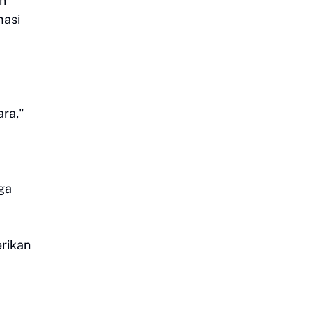
an
masi
ara,"
ga
erikan