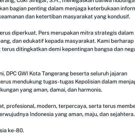
gerang, Coki Siregar, S.H., menegaskan bahwa hubung
akan bagian penting dalam menjaga keterbukaan infor
i keamanan dan ketertiban masyarakat yang kondusif.
 terus diperkuat. Pers merupakan mitra strategis dalam
ang, dan edukatif kepada masyarakat. Kami berharap
at terus ditingkatkan demi kepentingan bangsa dan neg
i, DPC GWI Kota Tangerang beserta seluruh jajaran
terus mendukung tugas-tugas Kepolisian dalam menja
gkungan yang aman, damai, dan harmonis.
at, profesional, modern, terpercaya, serta terus memb
erwujudnya Indonesia yang aman, maju, dan sejahtera.
sia ke-80.