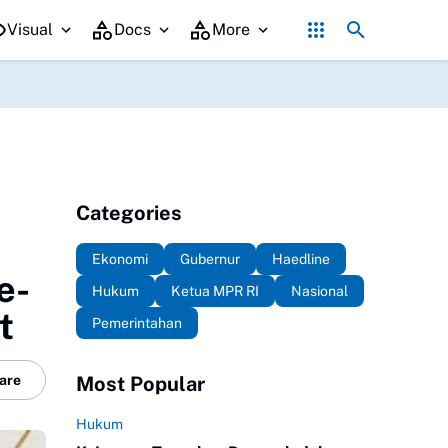
Istri Bupati Pemalang Turut Dibawa KPK ke Jakarta Bersama Sejumlah
Visual
Docs
More
Categories
Ekonomi
Gubernur
Haedline
e-
Hukum
Ketua MPR RI
Nasional
t
Pemerintahan
are
Most Popular
Hukum