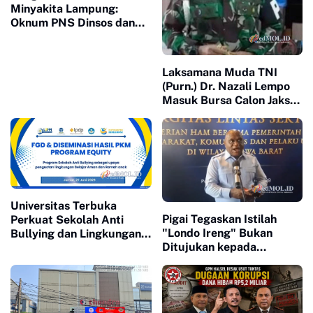
Minyakita Lampung:
Oknum PNS Dinsos dan
Polisi Nakal Terancam
Lepas Seragam
Laksamana Muda TNI
(Purn.) Dr. Nazali Lempo
Masuk Bursa Calon Jaksa
Agung
Universitas Terbuka
Pigai Tegaskan Istilah
Perkuat Sekolah Anti
"Londo Ireng" Bukan
Bullying dan Lingkungan
Ditujukan kepada
Ramah Anak di Desa Tegal
Wartawan, Sebut
melalui FGD Program
Hubungan Prabowo
EQUITY
dengan Pers Tetap Baik