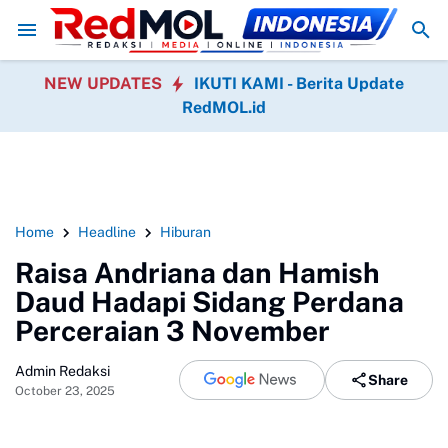
gi Birokrasi Pemerintah
Laksamana Muda TNI (Purn.) Dr. Nazali Lempo
NEW UPDATES
IKUTI KAMI - Berita Update
RedMOL.id
Home
Headline
Hiburan
Raisa Andriana dan Hamish
Daud Hadapi Sidang Perdana
Perceraian 3 November
Admin Redaksi
Share
October 23, 2025