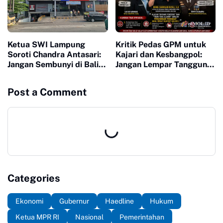
Ketua SWI Lampung
Kritik Pedas GPM untuk
Soroti Chandra Antasari:
Kajari dan Kesbangpol:
Jangan Sembunyi di Balik
Jangan Lempar Tanggung
Dalih "Satu Pintu" !!!
Jawab Kasus Hibah Rp5,2
Miliar
Post a Comment
Categories
Ekonomi
Gubernur
Haedline
Hukum
Ketua MPR RI
Nasional
Pemerintahan