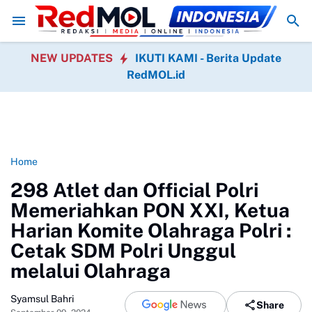
rokrasi Pemerintah
Laksamana Muda TNI (Purn.) Dr. Nazali Lempo Mas
NEW UPDATES
IKUTI KAMI - Berita Update
RedMOL.id
Home
298 Atlet dan Official Polri
Memeriahkan PON XXI, Ketua
Harian Komite Olahraga Polri :
Cetak SDM Polri Unggul
melalui Olahraga
Syamsul Bahri
Share